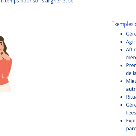
n temps pour soi, s’aligner et se
Exemples d
Gére
Agir
Affi
mèr
Pren
de l
Mieu
autr
Ritu
Gére
liée
Expl
pare